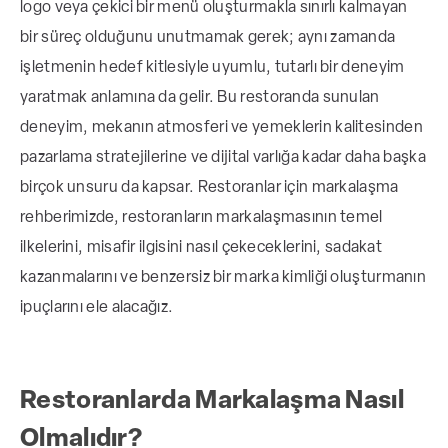
logo veya çekici bir menü oluşturmakla sınırlı kalmayan
bir süreç olduğunu unutmamak gerek; aynı zamanda
Marka kişiliği, restoranın özgün özellikleri ve
işletmenin hedef kitlesiyle uyumlu, tutarlı bir deneyim
müşteri beklentileri doğrultusunda
yaratmak anlamına da gelir. Bu restoranda sunulan
belirlenmeli ve her platformda tutarlı
deneyim, mekanın atmosferi ve yemeklerin kalitesinden
şekilde yansıtılmalıdır.
pazarlama stratejilerine ve dijital varlığa kadar daha başka
birçok unsuru da kapsar. Restoranlar için markalaşma
Dekor, ambiyans ve hizmet kalitesi gibi
rehberimizde, restoranların markalaşmasının temel
unsurlar markanın karakterini
ilkelerini, misafir ilgisini nasıl çekeceklerini, sadakat
desteklemeli, böylece müşterilerde güven
kazanmalarını ve benzersiz bir marka kimliği oluşturmanın
ve bağlılık oluşmalıdır.
ipuçlarını ele alacağız.
Etkili markalaşma için bir marka kimliği
Restoranlarda Markalaşma Nasıl
belgesi oluşturmak, imza menüler
geliştirmek, çevrimiçi varlığı doğru
Olmalıdır?