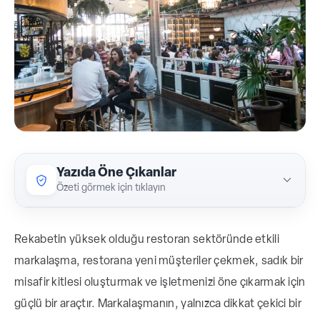
Yazıda Öne Çıkanlar
Özeti görmek için tıklayın
Restoranlarda markalaşma, sadece logo
Rekabetin yüksek olduğu restoran sektöründe etkili
veya menü tasarımından ibaret olmayıp,
markalaşma, restorana yeni müşteriler çekmek, sadık bir
hedef kitleye uygun, tutarlı bir deneyim
misafir kitlesi oluşturmak ve işletmenizi öne çıkarmak için
yaratmayı kapsar.
güçlü bir araçtır. Markalaşmanın, yalnızca dikkat çekici bir