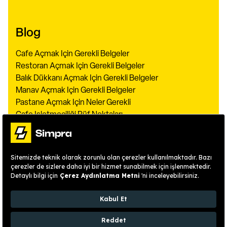
Blog
Cafe Açmak Için Gerekli Belgeler
Restoran Açmak Için Gerekli Belgeler
Balık Dükkanı Açmak Için Gerekli Belgeler
Manav Açmak Için Gerekli Belgeler
Pastane Açmak Için Neler Gerekli
Cafe Işletmeciliği Püf Noktaları
Restoran Konseptleri
Kafeye Müşteri Çekme Yöntemleri
Garsonluğun Püf Noktaları
Restaurant Işletmeciliği
Restoran Müdürü Ne İş Yapar
Restaurant Tanıtım Yazısı Örnekleri
Restoran Nasıl İşletilir
Steakhouse Restoranı Açmak