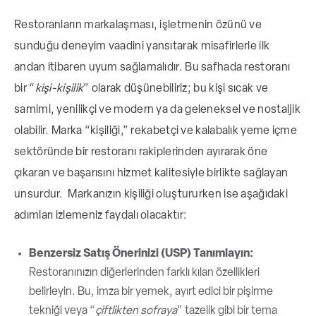
yönetmek ve çalışanları markaya uygun
şekilde eğitmek önemlidir.
Restoranların markalaşması, işletmenin özünü ve
sunduğu deneyim vaadini yansıtarak misafirlerle ilk
andan itibaren uyum sağlamalıdır. Bu safhada restoranı
Müşteri geri bildirimleri takip edilip
bir “
kişi-kişilik
” olarak düşünebiliriz; bu kişi sıcak ve
değerlendirilmeli, marka sadakati bu geri
samimi, yenilikçi ve modern ya da geleneksel ve nostaljik
dönüşlerle güçlendirilmelidir.
olabilir. Marka “kişiliği,” rekabetçi ve kalabalık yeme içme
sektöründe bir restoranı rakiplerinden ayırarak öne
çıkaran ve başarısını hizmet kalitesiyle birlikte sağlayan
unsurdur. Markanızın kişiliği oluştururken ise aşağıdaki
adımları izlemeniz faydalı olacaktır:
Benzersiz Satış Önerinizi (USP) Tanımlayın:
Restoranınızın diğerlerinden farklı kılan özellikleri
belirleyin. Bu, imza bir yemek, ayırt edici bir pişirme
tekniği veya “
çiftlikten sofraya
” tazelik gibi bir tema