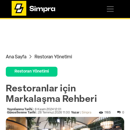
Ana Sayfa
Restoran Yönetimi
Restoran Yönetimi
Restoranlar için
Markalaşma Rehberi
Yayınlanma Tarihi :
6 Kasım 2024 12:01
Güncellenme Tarihi :
28 Temmuz 2026 11:00
Yazar :
Simpra
1165
0