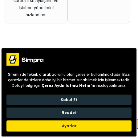
sürecini kolaylaştırın ve
işletme yönetimini
hızlandırın.
Previous
Next
İndir ve Kullan