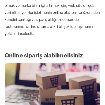
önemli bir araçtır.
olmak ve marka bilinirliği artırmak için, web siteleri çok
verimli bir yol.
Her işletmenin online platformlar üzerinden
kendini tanıttığı ve sipariş aldığı bir dönemde,
Online paket siparişi almak, gelirinizi
restoranınızı online ortama etkili bir şekilde taşımanın
artırmak için kritik olup, web sitesine
yollarını inceledik.
entegre satış modülleri ile düşük komisyon
avantajı sağlar.
Online sipariş alabilmelisiniz
İletişim bilgileri ve harita, müşterilerin size
kolayca ulaşmasını sağlamak açısından
web sitesinde mutlaka yer almalıdır.
Web sitesi tasarımında işletmenizin
kurumsal renkleri kullanılmalı ve sosyal