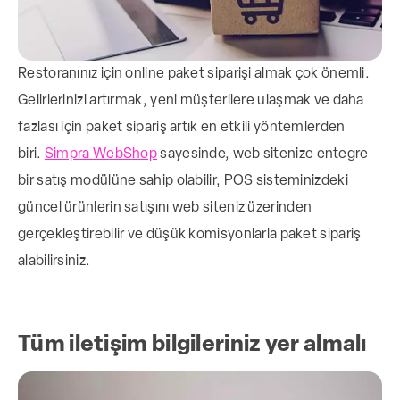
medya hesaplarınız web sitenizde
tanıtılmalıdır.
Restoranınız için online paket siparişi almak çok önemli.
Menü ve kaliteli fotoğrafların web sitesinde
Gelirlerinizi artırmak, yeni müşterilere ulaşmak ve daha
bulunması, müşterilerin restoran
fazlası için paket sipariş artık en etkili yöntemlerden
deneyimine hazırlıklı olmalarına ve ilgilerinin
biri.
Simpra WebShop
sayesinde, web sitenize entegre
artmasına katkı sağlar.
bir satış modülüne sahip olabilir, POS sisteminizdeki
güncel ürünlerin satışını web siteniz üzerinden
gerçekleştirebilir ve düşük komisyonlarla paket sipariş
alabilirsiniz.
Tüm iletişim bilgileriniz yer almalı