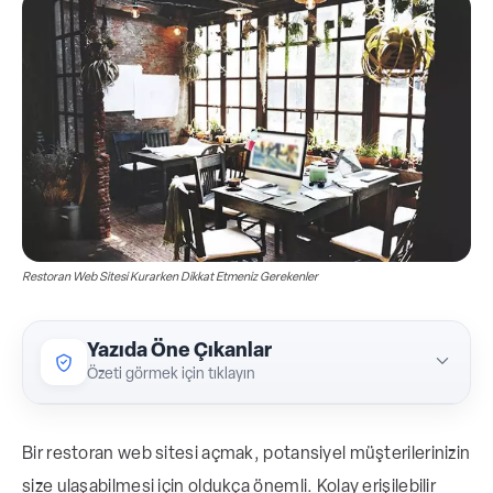
Restoran Web Sitesi Kurarken Dikkat Etmeniz Gerekenler
Yazıda Öne Çıkanlar
Özeti görmek için tıklayın
Restoran web sitesi, müşterilerinize
Bir restoran web sitesi açmak, potansiyel müşterilerinizin
ulaşmak ve marka bilinirliğinizi artırmak için
size ulaşabilmesi için oldukça önemli. Kolay erişilebilir