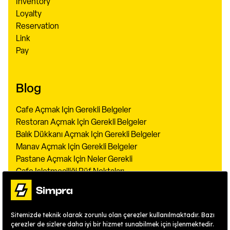
Inventory
Loyalty
Reservation
Link
Pay
Blog
Cafe Açmak Için Gerekli Belgeler
Restoran Açmak Için Gerekli Belgeler
Balık Dükkanı Açmak Için Gerekli Belgeler
Manav Açmak Için Gerekli Belgeler
Pastane Açmak Için Neler Gerekli
Cafe Işletmeciliği Püf Noktaları
Restoran Konseptleri
Kafeye Müşteri Çekme Yöntemleri
Garsonluğun Püf Noktaları
Restaurant Işletmeciliği