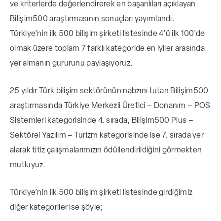
Yazılım
ve kriterlerde değerlendirerek en başarılıları açıklayan
Bilişim500 araştırmasının sonuçları yayımlandı.
Türkiye’nin ilk 500 bilişim şirketi listesi
nde 4’ü ilk 100’de
Turizm kategorisinde ise 7. sırada
olmak üzere toplam 7 farklı kategoride en iyiler arasında
bulunmaktayız. Bu başarılar, inovasyon,
yer almanın gururunu paylaşıyoruz.
kalite ve sürekli gelişime verdiğimiz önemin
somut göstergesidir. Türkiye bilişim
25 yıldır Türk bilişim sektörünün nabzını tutan
Bilişim500
sektöründeki ivmenin parçası olmaktan
araştırmasında
Türkiye Merkezli Üretici – Donanım – POS
memnuniyet duyuyoruz.
Sistemleri kategorisinde 4. sırada, Bilişim500 Plus –
Sektörel Yazılım – Turizm kategorisinde ise 7. sırada yer
alarak titiz çalışmalarımızın ödüllendirildiğini görmekten
mutluyuz.
Türkiye’nin ilk 500 bilişim şirketi listesinde
girdiğimiz
diğer kategoriler ise şöyle;