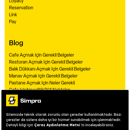
Loyalty
Reservation
Link
Pay
Blog
Cafe Açmak Için Gerekli Belgeler
Restoran Açmak Için Gerekli Belgeler
Balık Dükkanı Açmak Için Gerekli Belgeler
Manav Açmak Için Gerekli Belgeler
Pastane Açmak Için Neler Gerekli
Cafe Işletmeciliği Püf Noktaları
Restoran Konseptleri
Kafeye Müşteri Çekme Yöntemleri
Garsonluğun Püf Noktaları
Restaurant Işletmeciliği
Restoran Müdürü Ne İş Yapar