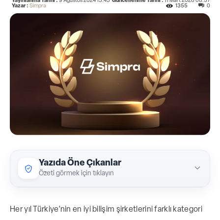
Yayınlanma Tarihi :
9 Ağustos 2024 13:43
Güncellenme Tarihi :
11 Mart 2026 08:57
Yazar :
Simpra
1355
0
Yazıda Öne Çıkanlar
Özeti görmek için tıklayın
POS Sistemleri kategorisinde 4., Sektörel
Her yıl Türkiye’nin en iyi bilişim şirketlerini farklı kategori