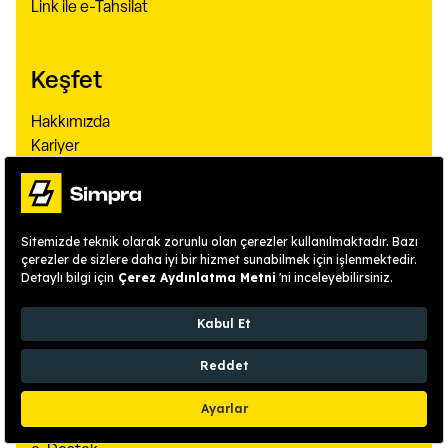
Link ile e-Tahsilat
Keşfet
Hakkımızda
Kariyer
Referanslar
Simpravan
Bayilerimiz
Kullanıcı Hikayeleri
Güvenlik ve Altyapı Yönetimi
Ekibimiz
Kampanyalar
Kaynaklar