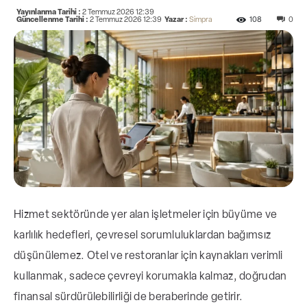
Yayınlanma Tarihi :
2 Temmuz 2026 12:39
Güncellenme Tarihi :
2 Temmuz 2026 12:39
Yazar :
Simpra
108
0
Hizmet sektöründe yer alan işletmeler için büyüme ve
karlılık hedefleri, çevresel sorumluluklardan bağımsız
düşünülemez. Otel ve restoranlar için kaynakları verimli
kullanmak, sadece çevreyi korumakla kalmaz, doğrudan
finansal sürdürülebilirliği de beraberinde getirir.