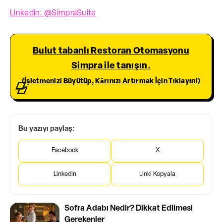
Linkedin: @SimpraSuite
Bulut tabanlı Restoran Otomasyonu
Simpra ile tanışın.
(İşletmenizi Büyütüp, Kârınızı Artırmak İçin Tıklayın!)
Bu yazıyı paylaş:
Facebook
X
LinkedIn
Linki Kopyala
Sofra Adabı Nedir? Dikkat Edilmesi
Gerekenler