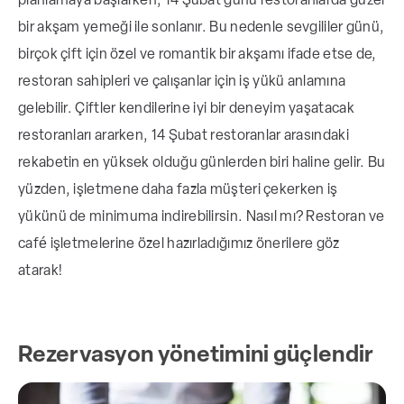
planlamaya başlarken, 14 Şubat günü restoranlarda güzel
yönetimini güçlendirmek, özel menüler
bir akşam yemeği ile sonlanır. Bu nedenle sevgililer günü,
hazırlamak ve temassız sipariş seçenekleri
birçok çift için özel ve romantik bir akşamı ifade etse de,
sunmak gibi pratik öneriler yer alır. Ayrıca paket
restoran sahipleri ve çalışanlar için iş yükü anlamına
servis ve hediye kartları ile satışların
gelebilir.
Çiftler kendilerine iyi bir deneyim yaşatacak
artırılabileceği, sosyal medyanın ise müşteri
restoranları ararken, 14 Şubat restoranlar arasındaki
iletişimini ve sadakatini geliştirmek için etkili
rekabetin en yüksek olduğu günlerden biri haline gelir. Bu
kullanılabileceği vurgulanır. Bu tavsiyeler,
yüzden, işletmene daha fazla müşteri çekerken iş
işletmelerin yoğunluk döneminde verimli ve
yükünü de minimuma indirebilirsin. Nasıl mı? Restoran ve
müşteri odaklı hizmet sunmasına yardımcı olur.
café işletmelerine özel hazırladığımız önerilere göz
atarak!
Rezervasyon yönetimini güçlendir