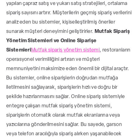
yapılan çapraz satış ve yukarı satış stratejileri, ortalama
sipariş sayısını artırır. Müşterilerin geçmiş sipariş verilerini
analiz eden bu sistemler, kişiselleştirilmiş öneriler
sunarak müşteri deneyimini geliştirirler.
Mutfak Sipariş
Yönetim Sistemleri ve Online Siparişe
Sistemleri
Mutfak sipariş yönetim sistemi
, restoranların
operasyonel verimliliğini artıran ve müşteri
memnuniyetini maksimize eden önemli bir dijital araçtır.
Bu sistemler, online siparişlerin doğrudan mutfağa
iletilmesini sağlayarak, siparişlerin hızlı ve doğru bir
şekilde hazırlanmasını sağlar. Online sipariş sistemiyle
entegre çalışan mutfak sipariş yönetim sistemi,
siparişlerin otomatik olarak mutfak ekranlarına veya
yazıcılarına gönderilmesini sağlar. Bu sayede, garson
veya telefon aracılığıyla sipariş alırken yaşanabilecek