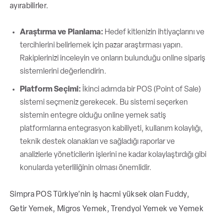
ayırabilirler.
Araştırma ve Planlama:
Hedef kitlenizin ihtiyaçlarını ve
tercihlerini belirlemek için pazar araştırması yapın.
Rakiplerinizi inceleyin ve onların bulunduğu online sipariş
sistemlerini değerlendirin.
Platform Seçimi:
İkinci adımda bir POS (Point of Sale)
sistemi seçmeniz gerekecek. Bu sistemi seçerken
sistemin entegre olduğu online yemek satiş
platformlarına entegrasyon kabiliyeti, kullanım kolaylığı,
teknik destek olanakları ve sağladığı raporlar ve
analizlerle yöneticilerin işlerini ne kadar kolaylaştırdığı gibi
konularda yeterliliğinin olması önemlidir.
Simpra POS Türkiye’nin iş hacmi yüksek olan Fuddy,
Getir Yemek, Migros Yemek, Trendyol Yemek ve Yemek