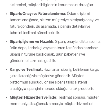
sistemleri, müşteri bilgilerinin korunmasını da sağlar.
Sipariş Onayı ve Faturalandırma:
Ödeme işlemi
tamamlandığında, sistem müşteriye bir sipariş onayı ve
fatura gönderir. Bu aşamada, siparişin detayları ve
tahmini teslimat süresi belirtilir.
Sipariş İşleme ve Hazırlık:
Sipariş onaylandıktan sonra,
ürün depo, tedarikçi veya restoran tarafından hazırlanır.
Siparişin türüne bağlı olarak, ürün paketlenir ve
gönderime hazır hale getirilir.
Kargo ve Teslimat:
Hazırlanan sipariş, belirlenen kargo
şirketi aracılığıyla müşteriye gönderilir. Müşteri
platformun sunduğu online sipariş takip sistemi
aracılığıyla siparişinin nerede olduğunu takip edebilir.
Müşteri Hizmetleri ve İade:
Teslimat sonrası, müşteri
memnuniyeti sağlamak amacıyla müşteri hizmetleri