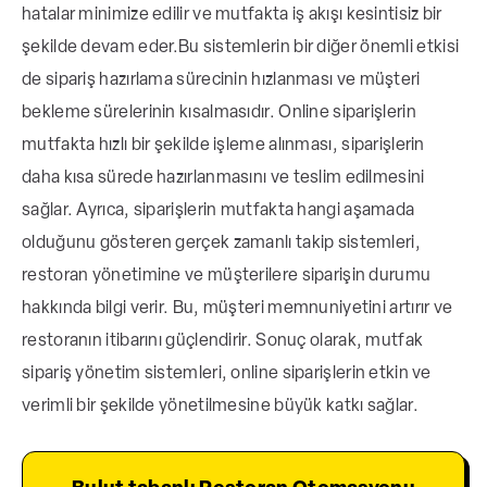
hatalar minimize edilir ve mutfakta iş akışı kesintisiz bir
şekilde devam eder.
Bu sistemlerin bir diğer önemli etkisi
de sipariş hazırlama sürecinin hızlanması ve müşteri
bekleme sürelerinin kısalmasıdır. Online siparişlerin
mutfakta hızlı bir şekilde işleme alınması, siparişlerin
daha kısa sürede hazırlanmasını ve teslim edilmesini
sağlar. Ayrıca, siparişlerin mutfakta hangi aşamada
olduğunu gösteren gerçek zamanlı takip sistemleri,
restoran yönetimine ve müşterilere siparişin durumu
hakkında bilgi verir. Bu, müşteri memnuniyetini artırır ve
restoranın itibarını güçlendirir. Sonuç olarak, mutfak
sipariş yönetim sistemleri, online siparişlerin etkin ve
verimli bir şekilde yönetilmesine büyük katkı sağlar.