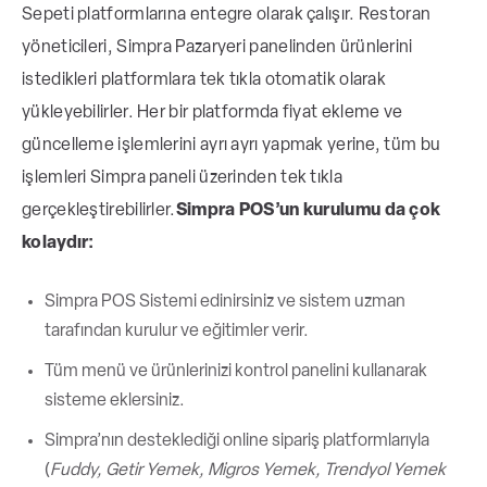
Sepeti platformlarına entegre olarak çalışır. Restoran
yöneticileri, Simpra Pazaryeri panelinden ürünlerini
istedikleri platformlara tek tıkla otomatik olarak
yükleyebilirler. Her bir platformda fiyat ekleme ve
güncelleme işlemlerini ayrı ayrı yapmak yerine, tüm bu
işlemleri Simpra paneli üzerinden tek tıkla
gerçekleştirebilirler.
Simpra POS’un kurulumu da çok
kolaydır:
Simpra POS Sistemi edinirsiniz ve sistem uzman
tarafından kurulur ve eğitimler verir.
Tüm menü ve ürünlerinizi kontrol panelini kullanarak
sisteme eklersiniz.
Simpra’nın desteklediği online sipariş platformlarıyla
(
Fuddy, Getir Yemek, Migros Yemek, Trendyol Yemek