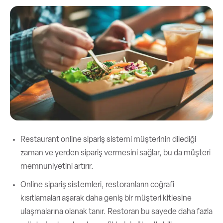
Restaurant online sipariş sistemi müşterinin dilediği
zaman ve yerden sipariş vermesini sağlar, bu da müşteri
memnuniyetini artırır.
Online sipariş sistemleri, restoranların coğrafi
kısıtlamaları aşarak daha geniş bir müşteri kitlesine
ulaşmalarına olanak tanır. Restoran bu sayede daha fazla