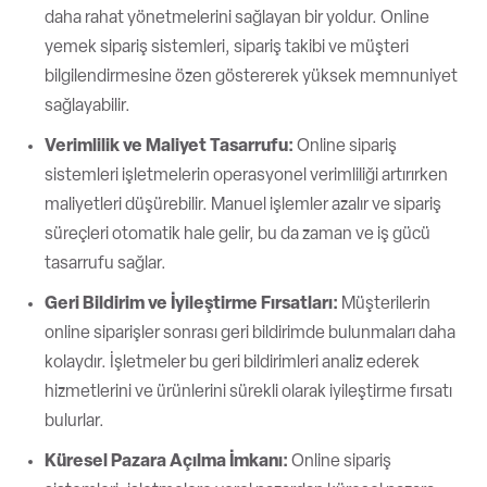
daha rahat yönetmelerini sağlayan bir yoldur. Online
yemek sipariş sistemleri, sipariş takibi ve müşteri
bilgilendirmesine özen göstererek yüksek memnuniyet
sağlayabilir.
Verimlilik ve Maliyet Tasarrufu:
Online sipariş
sistemleri işletmelerin operasyonel verimliliği artırırken
maliyetleri düşürebilir. Manuel işlemler azalır ve sipariş
süreçleri otomatik hale gelir, bu da zaman ve iş gücü
tasarrufu sağlar.
Geri Bildirim ve İyileştirme Fırsatları:
Müşterilerin
online siparişler sonrası geri bildirimde bulunmaları daha
kolaydır. İşletmeler bu geri bildirimleri analiz ederek
hizmetlerini ve ürünlerini sürekli olarak iyileştirme fırsatı
bulurlar.
Küresel Pazara Açılma İmkanı:
Online sipariş