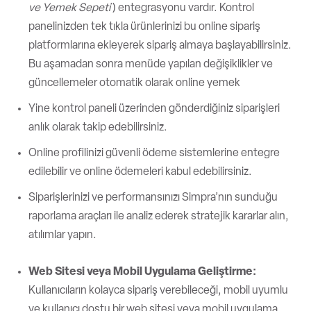
ve Yemek Sepeti
) entegrasyonu vardır. Kontrol
panelinizden tek tıkla ürünlerinizi bu online sipariş
platformlarına ekleyerek sipariş almaya başlayabilirsiniz.
Bu aşamadan sonra menüde yapılan değişiklikler ve
güncellemeler otomatik olarak online yemek
Yine kontrol paneli üzerinden gönderdiğiniz siparişleri
anlık olarak takip edebilirsiniz.
Online profilinizi güvenli ödeme sistemlerine entegre
edilebilir ve online ödemeleri kabul edebilirsiniz.
Siparişlerinizi ve performansınızı Simpra’nın sunduğu
raporlama araçları ile analiz ederek stratejik kararlar alın,
atılımlar yapın.
Web Sitesi veya Mobil Uygulama Geliştirme:
Kullanıcıların kolayca sipariş verebileceği, mobil uyumlu
ve kullanıcı dostu bir web sitesi veya mobil uygulama