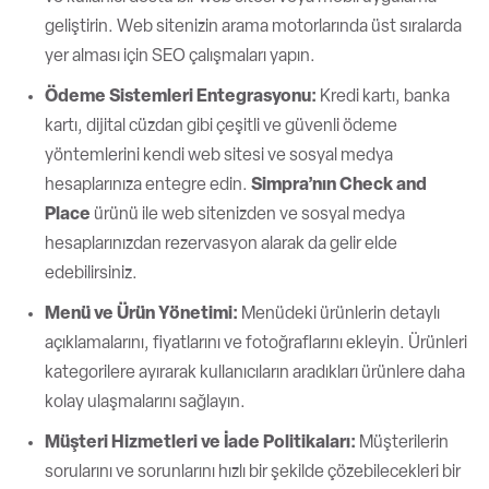
geliştirin. Web sitenizin arama motorlarında üst sıralarda
yer alması için SEO çalışmaları yapın.
Ödeme Sistemleri Entegrasyonu:
Kredi kartı, banka
kartı, dijital cüzdan gibi çeşitli ve güvenli ödeme
yöntemlerini kendi web sitesi ve sosyal medya
hesaplarınıza entegre edin.
Simpra’nın Check and
Place
ürünü ile web sitenizden ve sosyal medya
hesaplarınızdan rezervasyon alarak da gelir elde
edebilirsiniz.
Menü ve Ürün Yönetimi:
Menüdeki ürünlerin detaylı
açıklamalarını, fiyatlarını ve fotoğraflarını ekleyin. Ürünleri
kategorilere ayırarak kullanıcıların aradıkları ürünlere daha
kolay ulaşmalarını sağlayın.
Müşteri Hizmetleri ve İade Politikaları:
Müşterilerin
sorularını ve sorunlarını hızlı bir şekilde çözebilecekleri bir