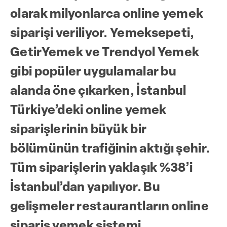
olarak milyonlarca online yemek
siparişi veriliyor. Yemeksepeti,
GetirYemek ve Trendyol Yemek
gibi popüler uygulamalar bu
alanda öne çıkarken, İstanbul
Türkiye’deki online yemek
siparişlerinin büyük bir
bölümünün trafiğinin aktığı şehir.
Tüm siparişlerin yaklaşık %38’i
İstanbul’dan yapılıyor
. Bu
gelişmeler
restaurantların online
sipariş yemek sistemi