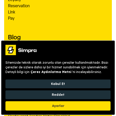
Loyalty
Reservation
Link
Pay
Blog
Cafe Açmak Için Gerekli Belgeler
Restoran Açmak Için Gerekli Belgeler
Balık Dükkanı Açmak Için Gerekli Belgeler
Manav Açmak Için Gerekli Belgeler
Pastane Açmak Için Neler Gerekli
Cafe Işletmeciliği Püf Noktaları
Restoran Konseptleri
Kafeye Müşteri Çekme Yöntemleri
Garsonluğun Püf Noktaları
Restaurant Işletmeciliği
Restoran Müdürü Ne İş Yapar