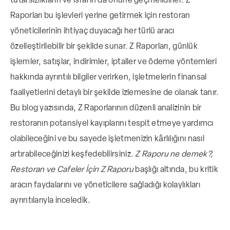
tutarsızlıkların ve israfın da önüne geçmelidirler. Z
veren finansal bir rapordur.
Raporları bu işlevleri yerine getirmek için restoran
yöneticilerinin ihtiyaç duyacağı her türlü aracı
özelleştirilebilir bir şekilde sunar. Z Raporları, günlük
İşletmelerin kasadaki nakit ile sistemde
işlemler, satışlar, indirimler, iptaller ve ödeme yöntemleri
kayıtlı satış tutarlarının uyumunu kontrol
hakkında ayrıntılı bilgiler verirken, işletmelerin finansal
etmelerine, tutarsızlıkları ve olası
aldatmacaları tespit etmelerine olanak
faaliyetlerini detaylı bir şekilde izlemesine de olanak tanır.
sağlar.
Bu blog yazısında, Z Raporlarının düzenli analizinin bir
restoranın potansiyel kayıplarını tespit etmeye yardımcı
olabileceğini ve bu sayede işletmenizin kârlılığını nasıl
Z Raporu, yöneticilere satışları kategorilere
artırabileceğinizi keşfedebilirsiniz.
Z Raporu ne demek?,
ayırma, indirim ve iptal verilerini analiz etme
Restoran ve Cafeler İçin Z Raporu
başlığı altında, bu kritik
ve buna göre menü veya kampanya
aracın faydalarını ve yöneticilere sağladığı kolaylıkları
stratejileri geliştirme imkânı sunar.
ayrıntılarıyla inceledik.