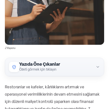
Z Raporu
Yazıda Öne Çıkanlar
Özeti görmek için tıklayın
Z Raporu, restoran ve kafelerde gün
Restoranlar ve kafeler, kârlılıklarını artırmak ve
sonunda POS cihazları tarafından
operasyonel verimliliklerinin devam etmesini sağlamak
oluşturulan, günlük satışların, ödemelerin,
için düzenli maliyet kontrolü yaparken olası finansal
indirimlerin ve iptallerin ayrıntılı dökümünü