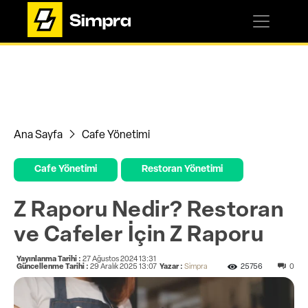
Ana Sayfa
Cafe Yönetimi
Cafe Yönetimi
Restoran Yönetimi
Z Raporu Nedir? Restoran
ve Cafeler İçin Z Raporu
Yayınlanma Tarihi :
27 Ağustos 2024 13:31
Güncellenme Tarihi :
29 Aralık 2025 13:07
Yazar :
Simpra
25756
0