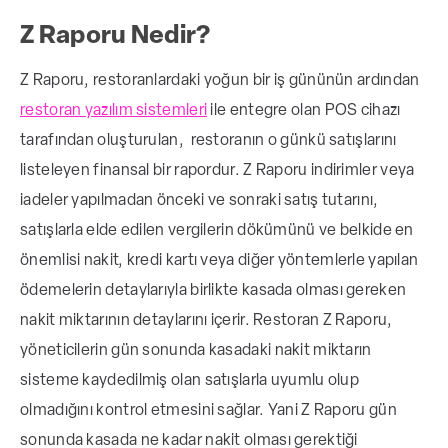
Rapor, gün sonunda otomatik olarak
günlük satışları sıfırlayarak işletmenin
Z Raporu Nedir?
ertesi güne temiz bir başlangıç yapmasını
Z Raporu, restoranlardaki yoğun bir iş gününün ardından
sağlar; ayrıca imza alanları sayesinde mesai
sorumluluğu netleşir.
restoran yazılım sistemleri
ile entegre olan POS cihazı
tarafından oluşturulan, restoranın o günkü satışlarını
listeleyen finansal bir rapordur.
Z Raporu indirimler veya
iadeler yapılmadan önceki ve sonraki satış tutarını,
satışlarla elde edilen vergilerin dökümünü ve belkide en
önemlisi nakit, kredi kartı veya diğer yöntemlerle yapılan
ödemelerin detaylarıyla birlikte kasada olması gereken
nakit miktarının detaylarını içerir. Restoran Z Raporu,
yöneticilerin gün sonunda kasadaki nakit miktarın
sisteme kaydedilmiş olan satışlarla uyumlu olup
olmadığını kontrol etmesini sağlar. Yani Z Raporu gün
sonunda kasada ne kadar nakit olması gerektiği